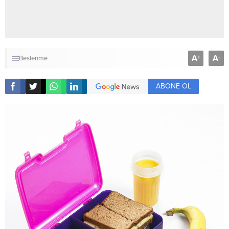
A
A
+
-
Beslenme
ABONE OL