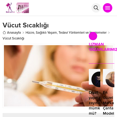
Vücut Sıcaklığı
Anasayfa
Hücre
,
Sağlıklı Yaşam
,
Tedavi Yöntemleri ve İncelemeler
Vücut Sıcaklığı
UZMAN
YAZARLARIMI
Ruk
Rol
16.1
Diyet
En
yapmadan
Güzel
zayıflamak
Marka
mümkün
Çanta
mü?
Modelle