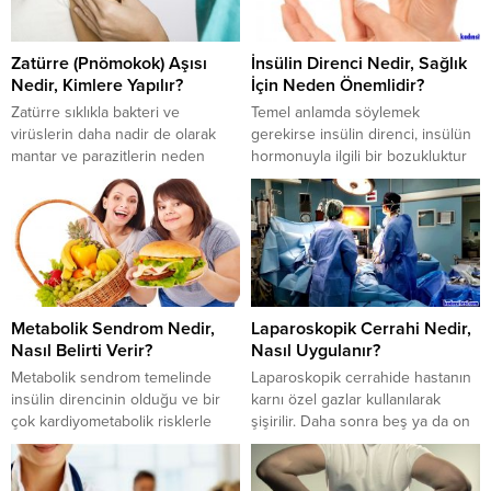
Zatürre (Pnömokok) Aşısı
İnsülin Direnci Nedir, Sağlık
Nedir, Kimlere Yapılır?
İçin Neden Önemlidir?
Zatürre sıklıkla bakteri ve
Temel anlamda söylemek
virüslerin daha nadir de olarak
gerekirse insülin direnci, insülün
mantar ve parazitlerin neden
hormonuyla ilgili bir bozukluktur
olduğu akciğer enfeksiyonuna
aslında. İnsülün hormonu bir
verilen isimdir. Tıp dilinde
anabolizan madde ve çok
pnömoni halk dilinde zatürre
önemlidir. Eksikliğinde birçok
olarak bilinen hastalık genelde
hastalık meydana gelebilir. Hatta
kişiden kişiye temasla geçen bir
insülin eksikliğinde bir tedavi
hastalıktır. Öksürme, hapşırma,
gerçekleşmezse ölümler dahi
aksırma gibi sıklıkla görülme
meydana gelebilir. Bunun tam
Metabolik Sendrom Nedir,
Laparoskopik Cerrahi Nedir,
yolları bu olmakla beraber nadir
tersi olarak insülin varlığında,
Nasıl Belirti Verir?
Nasıl Uygulanır?
de olsa konuşma sırasında
insülin etkisiz ise bu duruma
havaya...
insülin direnci denir. Aslında...
Metabolik sendrom temelinde
Laparoskopik cerrahide hastanın
insülin direncinin olduğu ve bir
karnı özel gazlar kullanılarak
çok kardiyometabolik risklerle
şişirilir. Daha sonra beş ya da on
seyreden bir hastalıktır.
milimetrelik kesiler yapılır karın
Komponentleri vardır. Bu
bölgesine. Buradan yerleştirilen
komponentler başlangıçta
trokar dediğimiz özel boru ve