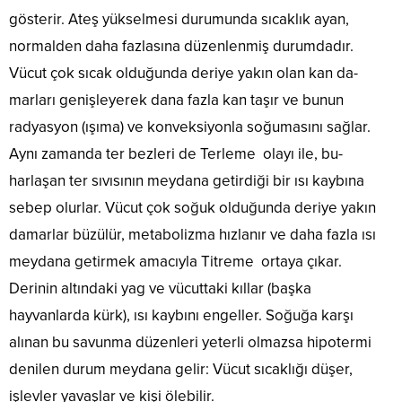
zorlanıyor.
bir de
fiziksel
rastlanan
görünüş
gösterir. Ateş yükselmesi duru­munda sıcaklık ayan,
Yaşlanmak
ünlüler
büyümeyi
ana
yıllarca
ise
nasıl
normalden daha faz­lasına düzenlenmiş durumdadır.
etkileyen
sorunlardan
gençleşt
özellikle
ciltlerini
hormon
bir
bir
Vücut çok sıcak olduğunda deriye yakın olan kan da­
kadınların
koruyorla
en çok
tanesidir.
madde
en
Kamera
marları genişleyerek dana fazla kan taşır ve bunun
uyku
Ölüm
olan C
büyük
karşısın
esnasında
nedenleri
vitamini
radyasyon (ışıma) ve konveksiyonla soğumasını sağlar.
kabusu
sürekli
salgılanmaktadır.
arasında
ile
oluyor.
olmak
Aynı zamanda ter bezleri de Terleme olayı ile, bu­
Bu
da
dopdolud
Oysaki
zorunda
açıdan
dünyada
C
harlaşan ter sıvısının meydana getirdiği bir ısı kaybına
güzel
olan
düzenli
oldukça
vitamini,
yaş
ünlüleri
sebep olurlar. Vücut çok soğuk olduğunda deriye yakın
uyku
ön
her
almak
için cilt
uyuyan
sıralarda
portakal
damarlar büzülür, metabolizma hızlanır ve daha fazla ısı
diye
bakımı
çocukların
yer
suyu
bir
oldukça
meydana getirmek amacıyla Titreme ortaya çıkar.
gelişimi...
almaktadır.
kartonu
kavram
zordur.
İnme
ve
Derinin altındaki yag ve vü­cuttaki kıllar (başka
var ve
Ciltlerini
dediğimiz
sağlıklı
gelişen
her
hayvanlarda kürk), ısı kaybını engeller. Soğuğa karşı
zaman
ürünler
bilim
zaman
beynin
satan
alınan bu savunma düzenleri yeterli olmazsa hipotermi
biz
pürüzsü
beslenme
dükkand
kadınlara
ve
denilen durum meydana gelir: Vücut sıcaklığı düşer,
sorunundan
kolayca
estetik
canlı
bahsetmekteyiz.
bulabile
işlevler yavaşlar ve kişi öle­bilir.
konusunda
olması