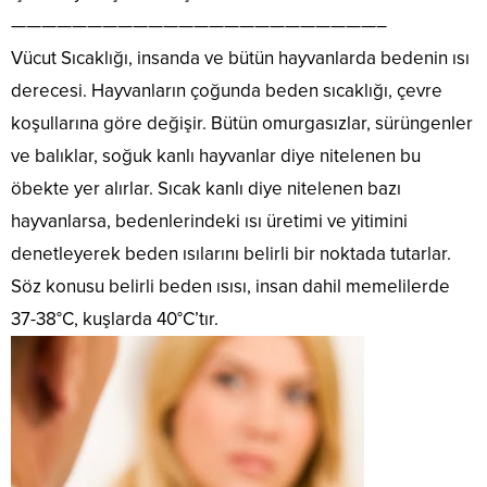
Bu
düşünd
da
gerekir.
————————————————————————–
beyin
için
güzel
karşısın
kanaması
elimizin
Vücut Sıcaklığı, insanda ve bütün hayvanlarda bedenin ısı
imkanlar
sivilcele
ya da
altında
sunuyor.
dolu
derecesi. Hayvanların çoğunda beden sıcaklığı, çevre
beyin...
saydığım
Bunlardan
olan
bir
koşullarına göre değişir. Bütün omurgasızlar, sürüngenler
en
bir cilt
maddedi
önemlisi Örümce
düşünün
ve balıklar, soğuk kanlı hayvanlar diye nitelenen bu
fakat
Ağı
KORKUN
kırı­
öbekte yer alırlar. Sıcak kanlı diye nitelenen bazı
Teknolojisi.
PINAR
şıklıkları..
Yüz
ALTUĞ
hayvanlarsa, bedenlerindeki ısı üretimi ve yitimini
bölgesi
Pınar
denetleyerek beden ısılarını belirli bir noktada tutarlar.
hassas
Altuğ
bir
cildinin
Söz konusu belirli beden ısısı, insan dahil memelilerde
deriye
nemli
37-38°C, kuşlarda 40°C’tır.
sahiptir
olması
ve dış
için
etkenlere
bol...
daha
fazla
maruz...