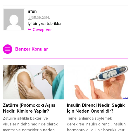
irfan
05.09.2014,
Iyi bir yazı tebrikler
Cevap Ver
Benzer Konular
Zatürre (Pnömokok) Aşısı
İnsülin Direnci Nedir, Sağlık
Nedir, Kimlere Yapılır?
İçin Neden Önemlidir?
Zatürre sıklıkla bakteri ve
Temel anlamda söylemek
virüslerin daha nadir de olarak
gerekirse insülin direnci, insülün
mantar ve parazitlerin neden
hormonuyla ilgili bir bozukluktur