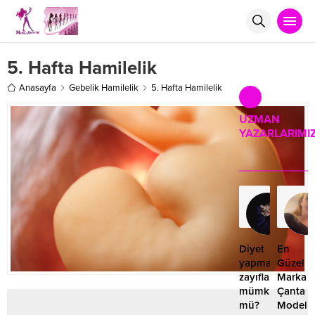
5. Hafta Hamilelik
Anasayfa
Gebelik Hamilelik
5. Hafta Hamilelik
UZMAN
YAZARLARIMI
Ruk
Rol
16.1
Diyet
En
yapmadan
Güzel
zayıflamak
Marka
mümkün
Çanta
mü?
Modelle