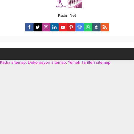
hissedebilir. Bu arada farklı
kurduğu bağın içgüdüsel
hamileliklerde karın şeklinin ve
temelleri vardır. Bebekler
büyüklüğünün de farklı olacağını
dünyaya korunma ve güvenlik
Kadın.Net
vurgulamakta fayda var. Bizim baz
amacıyla ebeveynin yakınında
aldığımız şey karnın büyüklüğü
kalma içgüdüsüyle gelirler.
değil, karın...
Ebeveynler için de bebekle
kurulan bağ aslında içgüdüseldir.
Biz de bebeğimizle bir bağ...
Kadın sitemap
,
Dekorasyon sitemap
,
Yemek Tarifleri sitemap