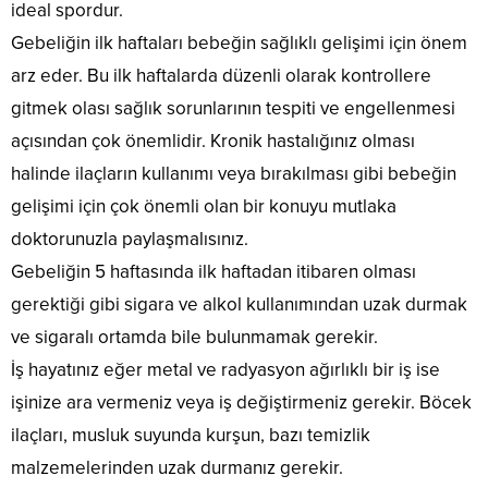
Bu
düşünd
ideal spordur.
da
gerekir.
beyin
için
güzel
karşısın
Gebeliğin ilk haftaları bebeğin sağlıklı gelişimi için önem
kanaması
elimizin
imkanlar
sivilcele
ya da
altında
arz eder. Bu ilk haftalarda düzenli olarak kontrollere
sunuyor.
dolu
beyin...
saydığım
Bunlardan
olan
gitmek olası sağlık sorunlarının tespiti ve engellenmesi
bir
en
bir cilt
maddedi
açısından çok önemlidir. Kronik hastalığınız olması
önemlisi Örümce
düşünün
fakat
Ağı
KORKUN
halinde ilaçların kullanımı veya bırakılması gibi bebeğin
kırı­
Teknolojisi.
PINAR
şıklıkları..
gelişimi için çok önemli olan bir konuyu mutlaka
Yüz
ALTUĞ
bölgesi
Pınar
doktorunuzla paylaşmalısınız.
hassas
Altuğ
Gebeliğin 5 haftasında ilk haftadan itibaren olması
bir
cildinin
deriye
nemli
gerektiği gibi sigara ve alkol kullanımından uzak durmak
sahiptir
olması
ve sigaralı ortamda bile bulunmamak gerekir.
ve dış
için
etkenlere
bol...
İş hayatınız eğer metal ve radyasyon ağırlıklı bir iş ise
daha
işinize ara vermeniz veya iş değiştirmeniz gerekir. Böcek
fazla
maruz...
ilaçları, musluk suyunda kurşun, bazı temizlik
malzemelerinden uzak durmanız gerekir.