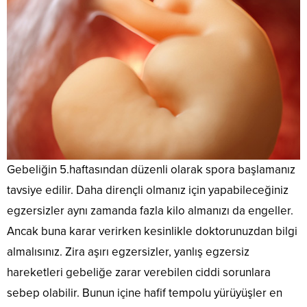
zorlanıyor.
bir de
fiziksel
rastlanan
görünüş
Yaşlanmak
ünlüler
büyümeyi
ana
yıllarca
ise
nasıl
etkileyen
sorunlardan
gençleşt
özellikle
ciltlerini
hormon
bir
bir
kadınların
koruyorla
en çok
tanesidir.
madde
en
Kamera
uyku
Ölüm
olan C
büyük
karşısın
esnasında
nedenleri
vitamini
kabusu
sürekli
salgılanmaktadır.
arasında
ile
oluyor.
olmak
Bu
da
dopdolud
Oysaki
zorunda
açıdan
dünyada
C
güzel
olan
düzenli
oldukça
vitamini,
yaş
ünlüleri
uyku
ön
her
almak
için cilt
Gebeliğin 5.haftasından düzenli olarak spora başlamanız
uyuyan
sıralarda
portakal
diye
bakımı
çocukların
yer
suyu
tavsiye edilir. Daha dirençli olmanız için yapabileceğiniz
bir
oldukça
gelişimi...
almaktadır.
kartonu
kavram
zordur.
egzersizler aynı zamanda fazla kilo almanızı da engeller.
İnme
ve
var ve
Ciltlerini
dediğimiz
sağlıklı
Ancak buna karar verirken kesinlikle doktorunuzdan bilgi
gelişen
her
zaman
ürünler
bilim
zaman
almalısınız. Zira aşırı egzersizler, yanlış egzersiz
beynin
satan
biz
pürüzsü
beslenme
dükkand
hareketleri gebeliğe zarar verebilen ciddi sorunlara
kadınlara
ve
sorunundan
kolayca
estetik
canlı
sebep olabilir. Bunun içine hafif tempolu yürüyüşler en
bahsetmekteyiz.
bulabile
konusunda
olması