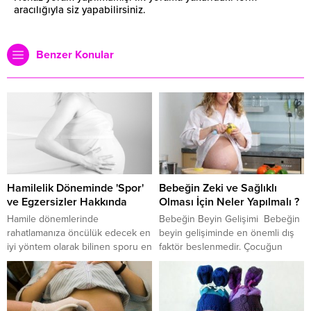
aracılığıyla siz yapabilirsiniz.
Benzer Konular
Hamilelik Döneminde 'Spor'
Bebeğin Zeki ve Sağlıklı
ve Egzersizler Hakkında
Olması İçin Neler Yapılmalı ?
Hamile dönemlerinde
Bebeğin Beyin Gelişimi Bebeğin
rahatlamanıza öncülük edecek en
beyin gelişiminde en önemli dış
iyi yöntem olarak bilinen sporu en
faktör beslenmedir. Çocuğun
düzenli şekilde yaparak
zekâ gelişiminin, annenin
döneminizin biraz daha rahat
hamilelik dönemi ve doğumdan 6
geçmesini sağlayabilirsiniz. Sancılı
yaşına kadar olan dönemindeki
günlerin imdadına koşan düzenli
beslenmesiyle doğrudan ilişkili