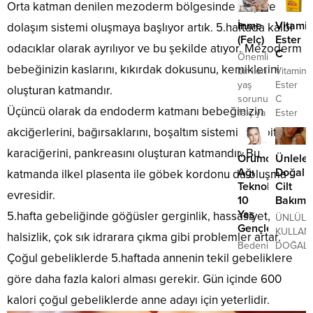
uyku
Yaz
kasılmal
Orta katman denilen mezoderm bölgesinde kalp ve
süslü
aksesuar
0-3
dolayısıyla
engel
pikeler,...
ile en
İnme
Vitami
dolaşım sistemi oluşmaya başlıyor artık. 5.haftada kalbi
yaş
düğün
olamam
şık
(Felç)
Ester
arasındaki
konseptinde,
tamame
odacıklar olarak ayrılıyor ve bu şekilde atıyor. Mezoderm
abiye
C
çocuklarda
Önemli
genellikle
psikoloj
saçlar,
bebeğinizin kaslarını, kıkırdak dokusunu, kemiklerini
gelişimi
bir ileri
Vitamin
kır
bir
elde
etkileyen
yaş
Ester
düğünleri
durumdu
oluşturan katmandır.
edebilirsi
önemli
sorunu
C
tercih
Bu
Üçüncü olarak da endoderm katmanı bebeğinizin
bir
felç ya
Ester
edilir.
nedenle
faktör
da
Star
Açık
çiftin
akciğerlerini, bağırsaklarını, boşaltım sistemini, tiroitlerini,
olmakla
inmedir.
Antioksi
alanlarda
jinekolo
karaciğerini, pankreasını oluşturan katmandır. Bu
birlikte
Felç Ya
Bir
olan
yerine
Örümcek
Ünleler
hem
Da
ananas,
düğünler
bir
Ağı
Doğal
katmanda ilkel plasenta ile göbek kordonu da oluşma
fiziksel
Halk
trabzon
için
psikolo
Teknolojisiyle
Cilt
evresidir.
hem
Arasında
ve
davetiye
gitmesi..
10
Bakımla
de
İnme
lezzetli,
seçenekleri
Yaş
5.hafta gebeliğinde göğüsler gerginlik, hassasiyet,
ÜNLÜLE
zihinsel
Dediğimiz
olgun
çiçek
Gençleşin
KULLAND
halsizlik, çok sık idrarara çıkma gibi problemler artar.
gelişimi
Hastalık
bir
demetleriyle
Bedenimiz
DOĞAL
açısından
Nedir?
çileğin
süslenmiş
Çoğul gebeliklerde 5.haftada annenin tekil gebeliklere
zamanın
CİLT
önemli
İnme
ortak
modeller
etkilerine
BAKIM
göre daha fazla kalori alması gerekir. Gün içinde 600
avantajlar
toplumda
noktaları
öne
karşı
YÖNTEM
sağlamaktadır.
oldukça
nedir?
çıkanlar...
kalori çoğul gebeliklerde anne adayı için yeterlidir.
koymakta
Bakalım
Çocuklarda
sık
Hepsi,