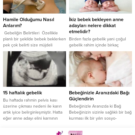
spor hareketleri ile 2 günde bir
olduğu bilinmektedir. Hamilelikte
en az 20-30 dakika yaparak
ve bebeğin ilk aylarındaki bu özel
sağlıklı yaşama sahip olabilirsiniz.
dönemi en verimli şekilde
Hamile Olduğumu Nasıl
İkiz bebek bekleyen anne
Egzersiz hareketleri, hamile
geçirerek onun zeka gelişimine
Anlarım?
adayları nelere dikkat
sancıları, bel ağrıları, uykusuzluk,
katkıda bulunabiliriz. Hatta bazen
etmelidir?
bacaklarda kasılmalar gibi...
gebelerimize, bebeğin...
Gebeliğin Belirtileri Özellikle
planlı bir şekilde bebek beklerken
Birden fazla gebelik yani çoğul
pek çok belirti size müjdeli
gebelik rahim içinde birkaç
haberin göstergesiymiş gibi
spermin aynı anda döllenmesidir.
gelebilir. Sıklıkla görülen bu
Anne ve baba adayları bir bebek
erken belirtilerin ne olduğunu ve
beklerken birden fazla bebek
ne anlama geldiğini merak
sahibi olma sevincini aynı anda
ediyorsunuz değil mi? Kadın
yaşayabilmektedirler. Bu sevinç
Hastalıkları ve Doğum Uzmanı Dr.
en çok yıllarca anne baba olmayı
Deniz Gökalp tüm detaylarıyla
istemiş ama bir türlü olamamış
15 haftalık gebelik
Bebeğinizle Aranızdaki Bağı
gebeliğin erken belirtileri
ailelerde daha çok yaşanmaktadır.
Güçlendirin
konusunda bizleri aydınlattı.
İkiz bebek bekleyen annelerin...
Bu haftada rahmin pelvis kası
Unutmayın, erken...
üzerine çıkması nedeni ile karın
Bebeğinizle Aranızda ki Bağ
artık iyice belirginleşmiştir. Hatta
Bebeğinizin sizinle sağlıklı bir bağ
eğer anne adayı elini karnının
kurması ilk bir yılın sosyo-
üzerine koyarsa rahmini bir top
duygusal açıdan en temel gelişim
şeklinde çok kolaylıkla
konusudur. Bebeklerin ebeveynle