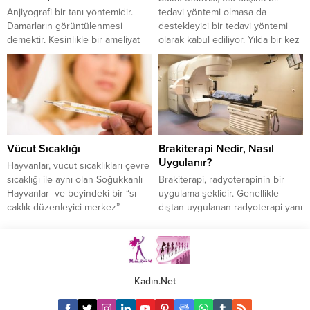
havaya...
akşamı ya...
Anjiyografi bir tanı yöntemidir.
tedavi yöntemi olmasa da
Damarların görüntülenmesi
destekleyici bir tedavi yöntemi
demektir. Kesinlikle bir ameliyat
olarak kabul ediliyor. Yılda bir kez
değildir. Hangi damarın
yapılacak olan sülük tedavisinin
görüntülenmesi isteniyorsa
güçlü antioksidan etkisi ile kişiyi
örneğin, kalp damarlarının
bütün yıl grip gibi enfeksiyon
görüntülenmesi isteniyorsa,
hastalıklarından koruduğu
koroner anjiyografi
belirtiliyor. Uzman kişiler
görüntülenmesi yapılır. Böbrek
tarafından hijyenik koşullarda
damarları görüntülenmesi
uygulanması gereken sülük
Vücut Sıcaklığı
Brakiterapi Nedir, Nasıl
isteniyorsa, buna böbrek damar
tedavisi hakkında merak edilen
Uygulanır?
anjiyografisi ya da boyun
tüm soruların cevaplarını...
Hayvanlar, vücut sıcak­lıkları çevre
damarlarının anjiyografisi
sıcaklığı ile aynı olan Soğuk­kanlı
Brakiterapi, radyoterapinin bir
denmektedir. Anjiyografi ile
Hayvanlar ve beyindeki bir “sı­
uygulama şeklidir. Genellikle
damarlar da bir darlık, tıkanıklık
caklık düzenleyici merkez”
dıştan uygulanan radyoterapi yanı
var mı diye tespit edilir,...
sayesinde vü­cut sıcaklıkları
sıra, içten uygulanan
çevreden bağımsız olarak belirli
radyoterapiye, brakiterapi adı
sınırlar içerisinde kalan Sıcakkanlı
verilmektedir. Brakiterapi
Hayvanlar olarak iki gruba ayrılır.
radyoaktif kaynaklarla, bunların
Bu ikinci grup hayvanlarda normal
vücut içerisine, vücut yakınına ya
Kadın.Net
vücut sıcaklığı 35°C ile 40°C
da direkt üstüne konarak
arasındadır. Bu sıcak­lık, Kış
uygulanmasıyla gerçekleştirilir.