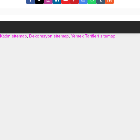
Uykusu sırasında büyük Öl­
Bölgelere göre farklı tekniklerle
çüde...
uygulanmaktadır. Baş, boyun
bölgesi, akciğer bölgesinde direkt
vücut boşluğuna yerleştirilirken,
meme gibi, dil gibi...
Kadın sitemap
,
Dekorasyon sitemap
,
Yemek Tarifleri sitemap