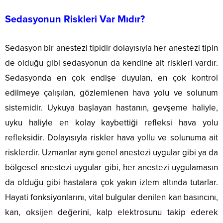
Bu
düşünd
da
gerekir.
beyin
için
güzel
karşısın
Sedasyonun Riskleri Var Mıdır?
kanaması
elimizin
imkanlar
sivilcele
ya da
altında
sunuyor.
dolu
beyin...
saydığım
Sedasyon bir anestezi tipidir dolayısıyla her anestezi tipin
Bunlardan
olan
bir
en
bir cilt
de olduğu gibi sedasyonun da kendine ait riskleri vardır.
maddedi
önemlisi Örümce
düşünün
fakat
Sedasyonda en çok endişe duyulan, en çok kontrol
Ağı
KORKUN
kırı­
Teknolojisi.
PINAR
edilmeye çalışılan, gözlemlenen hava yolu ve solunum
şıklıkları..
Yüz
ALTUĞ
sistemidir. Uykuya başlayan hastanın, gevşeme haliyle,
bölgesi
Pınar
hassas
Altuğ
uyku haliyle en kolay kaybettiği refleksi hava yolu
bir
cildinin
refleksidir. Dolayısıyla riskler hava yollu ve solunuma ait
deriye
nemli
sahiptir
olması
risklerdir. Uzmanlar aynı genel anestezi uygular gibi ya da
ve dış
için
bölgesel anestezi uygular gibi, her anestezi uygulamasın
etkenlere
bol...
daha
da olduğu gibi hastalara çok yakın izlem altında tutarlar.
fazla
Hayati fonksiyonlarını, vital bulgular denilen kan basıncını,
maruz...
kan, oksijen değerini, kalp elektrosunu takip ederek