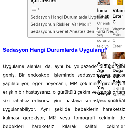
İçindekiler
uyku
Yaz
kasılmal
süslü
aksesuar
0-3
dolayısıyla
engel
pikeler,...
ile en
İnme
Vitami
yaş
düğün
olamam
şık
(Felç)
Ester
Sedasyon Hangi Durumlarda Uygulanır?
arasındaki
konseptinde,
tamame
abiye
C
çocuklarda
Önemli
Sedasyonun Riskleri Var Mıdır?
genellikle
psikoloj
saçlar,
gelişimi
bir ileri
Vitamin
kır
bir
Sedasyonun Genel Anesteziden Farkı Nedir?
elde
etkileyen
yaş
Ester
düğünleri
durumdu
edebilirsi
önemli
sorunu
C
tercih
Bu
bir
felç ya
Ester
edilir.
nedenle
Sedasyon Hangi Durumlarda Uygulanır?
faktör
da
Star
Açık
çiftin
olmakla
inmedir.
Antioksi
alanlarda
jinekolo
birlikte
Felç Ya
Bir
olan
yerine
Örümcek
Ünleler
Uygulama alanları da, aynı bu yelpazede olduğu gibi
hem
Da
ananas,
düğünler
bir
Ağı
Doğal
fiziksel
geniş. Bir endoskopi işleminde sedasyon uygulaması
Halk
trabzon
için
psikolo
Teknolojisiyle
Cilt
hem
Arasında
ve
davetiye
gitmesi..
10
Bakımla
yapılabiliyor, eğer heyecanlı, MR çekimine giremeyen
de
İnme
lezzetli,
seçenekleri
Yaş
ÜNLÜLE
zihinsel
erişkin bir hastaysanız, o gürültülü çekim ve kapalı ortam
Dediğimiz
olgun
çiçek
Gençleşin
KULLAND
gelişimi
Hastalık
bir
demetleriyle
sizi rahatsız ediyorsa yine hastaya sedasyon yöntemi
Bedenimiz
DOĞAL
açısından
Nedir?
çileğin
süslenmiş
zamanın
CİLT
önemli
uygulanabiliyor. Aynı şekilde bebeklerin hareketsiz
İnme
ortak
modeller
etkilerine
BAKIM
avantajlar
toplumda
noktaları
öne
kalması gerekiyor, MR veya tomografi çekimin de
karşı
YÖNTEM
sağlamaktadır.
oldukça
nedir?
çıkanlar...
koymakta
Bakalım
Çocuklarda
bebekleri hareketsiz kılarak kaliteli çekimler
sık
Hepsi,