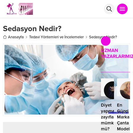
Sedasyon Nedir?
Anasayfa
Tedavi Yöntemleri ve İncelemeler
Sedasyon Nedir?
UZMAN
YAZARLARIMI
Ruk
Rol
16.1
Diyet
En
yapmadan
Güzel
zayıflamak
Marka
mümkün
Çanta
mü?
Modelle