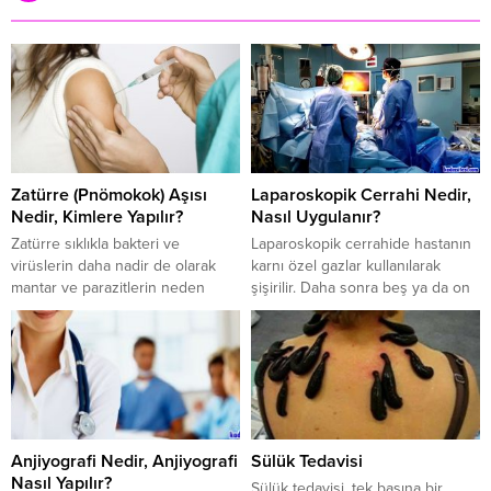
Zatürre (Pnömokok) Aşısı
Laparoskopik Cerrahi Nedir,
Nedir, Kimlere Yapılır?
Nasıl Uygulanır?
Zatürre sıklıkla bakteri ve
Laparoskopik cerrahide hastanın
virüslerin daha nadir de olarak
karnı özel gazlar kullanılarak
mantar ve parazitlerin neden
şişirilir. Daha sonra beş ya da on
olduğu akciğer enfeksiyonuna
milimetrelik kesiler yapılır karın
verilen isimdir. Tıp dilinde
bölgesine. Buradan yerleştirilen
pnömoni halk dilinde zatürre
trokar dediğimiz özel boru ve
olarak bilinen hastalık genelde
özel laparoskopik aletler ile
kişiden kişiye temasla geçen bir
operasyon gerçekleştirilir. En
hastalıktır. Öksürme, hapşırma,
önemli özelliği hastanın standart
aksırma gibi sıklıkla görülme
kesisi olmuyor. Kesisi olmadığı
Anjiyografi Nedir, Anjiyografi
Sülük Tedavisi
yolları bu olmakla beraber nadir
içinde hasta çok erken ayağa
Nasıl Yapılır?
de olsa konuşma sırasında
kalkıyor. Ameliyat gününün
Sülük tedavisi, tek başına bir