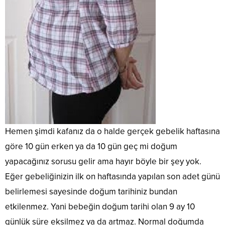
zorlanıyor.
bir de
fiziksel
rastlanan
görünüş
Yaşlanmak
ünlüler
büyümeyi
ana
yıllarca
ise
nasıl
etkileyen
sorunlardan
gençleşt
özellikle
ciltlerini
hormon
bir
bir
kadınların
koruyorla
en çok
tanesidir.
madde
en
Kamera
uyku
Ölüm
olan C
büyük
karşısın
esnasında
nedenleri
vitamini
kabusu
sürekli
salgılanmaktadır.
arasında
ile
oluyor.
olmak
Bu
da
dopdolud
Oysaki
zorunda
açıdan
dünyada
C
güzel
olan
düzenli
oldukça
vitamini,
yaş
ünlüleri
uyku
ön
her
almak
için cilt
uyuyan
sıralarda
portakal
Hemen şimdi kafanız da o halde gerçek gebelik haftasına
diye
bakımı
çocukların
yer
suyu
bir
oldukça
göre 10 gün erken ya da 10 gün geç mi doğum
gelişimi...
almaktadır.
kartonu
kavram
zordur.
İnme
ve
yapacağınız sorusu gelir ama hayır böyle bir şey yok.
var ve
Ciltlerini
dediğimiz
sağlıklı
gelişen
her
Eğer gebeliğinizin ilk on haftasında yapılan son adet günü
zaman
ürünler
bilim
zaman
beynin
satan
belirlemesi sayesinde doğum tarihiniz bundan
biz
pürüzsü
beslenme
dükkand
kadınlara
ve
etkilenmez. Yani bebeğin doğum tarihi olan 9 ay 10
sorunundan
kolayca
estetik
canlı
bahsetmekteyiz.
bulabile
günlük süre eksilmez ya da artmaz. Normal doğumda
konusunda
olması