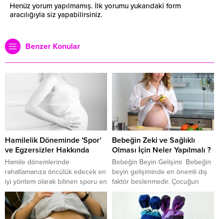
Henüz yorum yapılmamış. İlk yorumu yukarıdaki form
aracılığıyla siz yapabilirsiniz.
Benzer Konular
Hamilelik Döneminde 'Spor'
Bebeğin Zeki ve Sağlıklı
ve Egzersizler Hakkında
Olması İçin Neler Yapılmalı ?
Hamile dönemlerinde
Bebeğin Beyin Gelişimi Bebeğin
rahatlamanıza öncülük edecek en
beyin gelişiminde en önemli dış
iyi yöntem olarak bilinen sporu en
faktör beslenmedir. Çocuğun
düzenli şekilde yaparak
zekâ gelişiminin, annenin
döneminizin biraz daha rahat
hamilelik dönemi ve doğumdan 6
geçmesini sağlayabilirsiniz. Sancılı
yaşına kadar olan dönemindeki