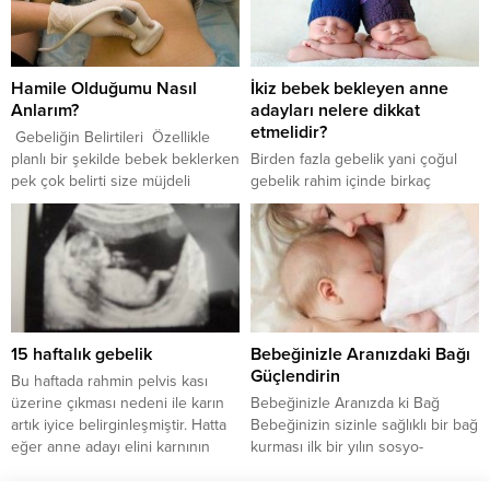
günlerin imdadına koşan düzenli
beslenmesiyle doğrudan ilişkili
spor hareketleri ile 2 günde bir
olduğu bilinmektedir. Hamilelikte
en az 20-30 dakika yaparak
ve bebeğin ilk aylarındaki bu özel
sağlıklı yaşama sahip olabilirsiniz.
dönemi en verimli şekilde
Hamile Olduğumu Nasıl
İkiz bebek bekleyen anne
Egzersiz hareketleri, hamile
geçirerek onun zeka gelişimine
Anlarım?
adayları nelere dikkat
sancıları, bel ağrıları, uykusuzluk,
katkıda bulunabiliriz. Hatta bazen
etmelidir?
bacaklarda kasılmalar gibi...
gebelerimize, bebeğin...
Gebeliğin Belirtileri Özellikle
planlı bir şekilde bebek beklerken
Birden fazla gebelik yani çoğul
pek çok belirti size müjdeli
gebelik rahim içinde birkaç
haberin göstergesiymiş gibi
spermin aynı anda döllenmesidir.
gelebilir. Sıklıkla görülen bu
Anne ve baba adayları bir bebek
erken belirtilerin ne olduğunu ve
beklerken birden fazla bebek
ne anlama geldiğini merak
sahibi olma sevincini aynı anda
ediyorsunuz değil mi? Kadın
yaşayabilmektedirler. Bu sevinç
Hastalıkları ve Doğum Uzmanı Dr.
en çok yıllarca anne baba olmayı
Deniz Gökalp tüm detaylarıyla
istemiş ama bir türlü olamamış
15 haftalık gebelik
Bebeğinizle Aranızdaki Bağı
gebeliğin erken belirtileri
ailelerde daha çok yaşanmaktadır.
Güçlendirin
konusunda bizleri aydınlattı.
İkiz bebek bekleyen annelerin...
Bu haftada rahmin pelvis kası
Unutmayın, erken...
üzerine çıkması nedeni ile karın
Bebeğinizle Aranızda ki Bağ
artık iyice belirginleşmiştir. Hatta
Bebeğinizin sizinle sağlıklı bir bağ
eğer anne adayı elini karnının
kurması ilk bir yılın sosyo-
üzerine koyarsa rahmini bir top
duygusal açıdan en temel gelişim