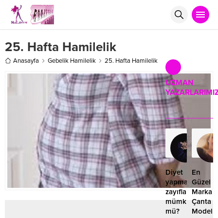
25. Hafta Hamilelik
Anasayfa
Gebelik Hamilelik
25. Hafta Hamilelik
UZMAN
YAZARLARIMI
Ruk
Rol
16.1
Diyet
En
yapmadan
Güzel
zayıflamak
Marka
mümkün
Çanta
mü?
Modelle