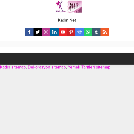
şeklinde çok kolaylıkla
konusudur. Bebeklerin ebeveynle
hissedebilir. Bu arada farklı
kurduğu bağın içgüdüsel
hamileliklerde karın şeklinin ve
temelleri vardır. Bebekler
büyüklüğünün de farklı olacağını
dünyaya korunma ve güvenlik
Kadın.Net
vurgulamakta fayda var. Bizim baz
amacıyla ebeveynin yakınında
aldığımız şey karnın büyüklüğü
kalma içgüdüsüyle gelirler.
değil, karın...
Ebeveynler için de bebekle
kurulan bağ aslında içgüdüseldir.
Biz de bebeğimizle bir bağ...
Kadın sitemap
,
Dekorasyon sitemap
,
Yemek Tarifleri sitemap