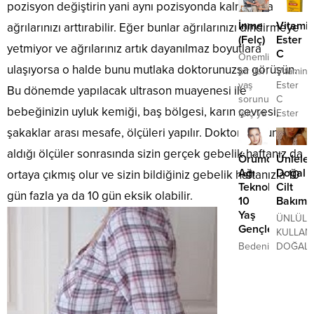
uyku
Yaz
kasılmal
pozisyon değiştirin yani aynı pozisyonda kalmak da
süslü
aksesuar
0-3
dolayısıyla
engel
pikeler,...
ile en
İnme
Vitami
ağrılarınızı arttırabilir. Eğer bunlar ağrılarınızı dindirmeye
yaş
düğün
olamam
şık
(Felç)
Ester
arasındaki
konseptinde,
tamame
yetmiyor ve ağrılarınız artık dayanılmaz boyutlara
abiye
C
çocuklarda
Önemli
genellikle
psikoloj
saçlar,
ulaşıyorsa o halde bunu mutlaka doktorunuzşa görüşün.
gelişimi
bir ileri
Vitamin
kır
bir
elde
etkileyen
yaş
Ester
düğünleri
durumdu
Bu dönemde yapılacak ultrason muayenesi ile
edebilirsi
önemli
sorunu
C
tercih
Bu
bebeğinizin uyluk kemiği, baş bölgesi, karın çevresi,
bir
felç ya
Ester
edilir.
nedenle
faktör
da
Star
Açık
çiftin
şakaklar arası mesafe, ölçüleri yapılır. Doktorunuzun
olmakla
inmedir.
Antioksi
alanlarda
jinekolo
aldığı ölçüler sonrasında sizin gerçek gebelik haftanız da
birlikte
Felç Ya
Bir
olan
yerine
Örümcek
Ünleler
hem
Da
ananas,
düğünler
bir
Ağı
Doğal
ortaya çıkmış olur ve sizin bildiğiniz gebelik haftanızla 10
fiziksel
Halk
trabzon
için
psikolo
Teknolojisiyle
Cilt
gün fazla ya da 10 gün eksik olabilir.
hem
Arasında
ve
davetiye
gitmesi..
10
Bakımla
de
İnme
lezzetli,
seçenekleri
Yaş
ÜNLÜLE
zihinsel
Dediğimiz
olgun
çiçek
Gençleşin
KULLAND
gelişimi
Hastalık
bir
demetleriyle
Bedenimiz
DOĞAL
açısından
Nedir?
çileğin
süslenmiş
zamanın
CİLT
önemli
İnme
ortak
modeller
etkilerine
BAKIM
avantajlar
toplumda
noktaları
öne
karşı
YÖNTEM
sağlamaktadır.
oldukça
nedir?
çıkanlar...
koymakta
Bakalım
Çocuklarda
sık
Hepsi,