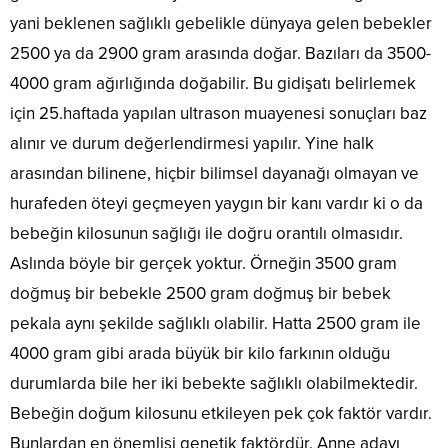
Bu
düşünd
da
gerekir.
yani beklenen sağlıklı gebelikle dünyaya gelen bebekler
beyin
için
güzel
karşısın
kanaması
elimizin
2500 ya da 2900 gram arasında doğar. Bazıları da 3500-
imkanlar
sivilcele
ya da
altında
sunuyor.
dolu
4000 gram ağırlığında doğabilir. Bu gidişatı belirlemek
beyin...
saydığım
Bunlardan
olan
bir
için 25.haftada yapılan ultrason muayenesi sonuçları baz
en
bir cilt
maddedi
önemlisi Örümce
düşünün
alınır ve durum değerlendirmesi yapılır. Yine halk
fakat
Ağı
KORKUN
kırı­
arasından bilinene, hiçbir bilimsel dayanağı olmayan ve
Teknolojisi.
PINAR
şıklıkları..
Yüz
ALTUĞ
hurafeden öteyi geçmeyen yaygın bir kanı vardır ki o da
bölgesi
Pınar
bebeğin kilosunun sağlığı ile doğru orantılı olmasıdır.
hassas
Altuğ
bir
cildinin
Aslında böyle bir gerçek yoktur. Örneğin 3500 gram
deriye
nemli
doğmuş bir bebekle 2500 gram doğmuş bir bebek
sahiptir
olması
ve dış
için
pekala aynı şekilde sağlıklı olabilir. Hatta 2500 gram ile
etkenlere
bol...
4000 gram gibi arada büyük bir kilo farkının olduğu
daha
fazla
durumlarda bile her iki bebekte sağlıklı olabilmektedir.
maruz...
Bebeğin doğum kilosunu etkileyen pek çok faktör vardır.
Bunlardan en önemlisi genetik faktördür. Anne adayı