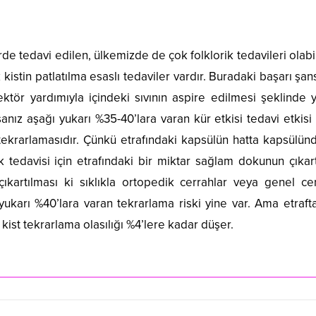
rde tedavi edilen, ülkemizde de çok folklorik tedavileri olabi
k kistin patlatılma esaslı tedaviler vardır. Buradaki başarı şan
ktör yardımıyla içindeki sıvının aspire edilmesi şeklinde 
nız aşağı yukarı %35-40’lara varan kür etkisi tedavi etkisi 
ekrarlamasıdır. Çünkü etrafındaki kapsülün hatta kapsülün
k tedavisi için etrafındaki bir miktar sağlam dokunun çıkar
çıkartılması ki sıklıkla ortopedik cerrahlar veya genel cer
ukarı %40’lara varan tekrarlama riski yine var. Ama etrafta
kist tekrarlama olasılığı %4’lere kadar düşer.