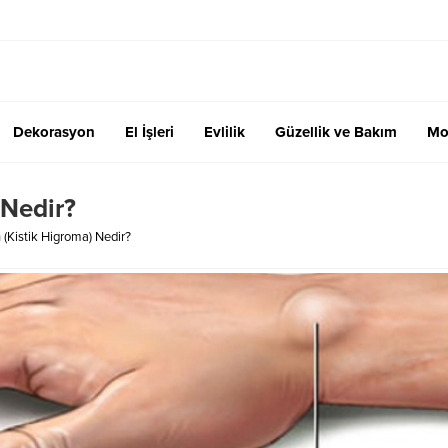
Dekorasyon
El İşleri
Evlilik
Güzellik ve Bakım
Mo
 Nedir?
 (Kistik Higroma) Nedir?