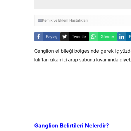
Kemik ve Eklem Hastalıkları
Paylaş
Tweetle
Gönder
P
Ganglion el bileği bölgesinde gerek iç yüz
kılıftan çıkan içi arap sabunu kıvamında diyeb
Ganglion Belirtileri Nelerdir?