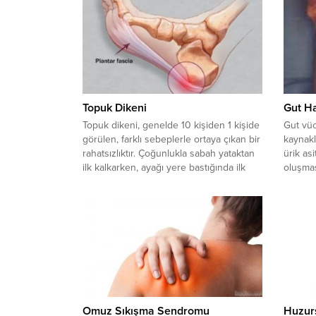
Topuk Dikeni
Gut Ha
Topuk dikeni, genelde 10 kişiden 1 kişide
Gut vücu
görülen, farklı sebeplerle ortaya çıkan bir
kaynakla
rahatsızlıktır. Çoğunlukla sabah yataktan
ürik asi
ilk kalkarken, ayağı yere bastığında ilk
oluşmas
adımda topukta şiddetli ağrı, acı, yanma
kristall
hissi olarak kendini belli eder. Topuk
eklemle
dikeni kadınlarda erkeklere nazaran daha
eklemle
çok görülür. Düz taban sorunu olan,
iltihab
düşük taban sorunu olan...
gut kron
kabul edi
Omuz Sıkışma Sendromu
Huzur