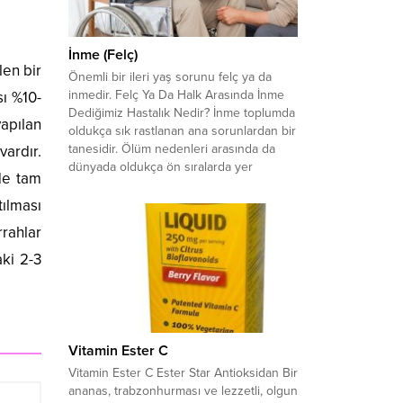
İnme (Felç)
len bir
Önemli bir ileri yaş sorunu felç ya da
inmedir. Felç Ya Da Halk Arasında İnme
sı %10-
Dediğimiz Hastalık Nedir? İnme toplumda
yapılan
oldukça sık rastlanan ana sorunlardan bir
tanesidir. Ölüm nedenleri arasında da
vardır.
dünyada oldukça ön sıralarda yer
de tam
almaktadır. İnme dediğimiz zaman beynin
beslenme sorunundan bahsetmekteyiz.
tılması
Bu beyin kanaması ya da beyin...
rahlar
ki 2-3
Vitamin Ester C
Vitamin Ester C Ester Star Antioksidan Bir
ananas, trabzonhurması ve lezzetli, olgun