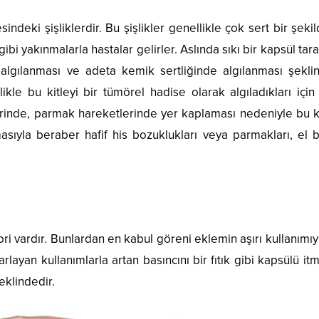
indeki şişliklerdir. Bu şişlikler genellikle çok sert bir şeki
gibi yakınmalarla hastalar gelirler. Aslında sıkı bir kapsül tar
ak algılanması ve adeta kemik sertliğinde algılanması şekli
ikle bu kitleyi bir tümörel hadise olarak algıladıkları içi
erinde, parmak hareketlerinde yer kaplaması nedeniyle bu ki
asıyla beraber hafif his bozuklukları veya parmakları, el b
ri vardır. Bunlardan en kabul göreni eklemin aşırı kullanımıy
rarlayan kullanımlarla artan basıncını bir fıtık gibi kapsülü it
şeklindedir.