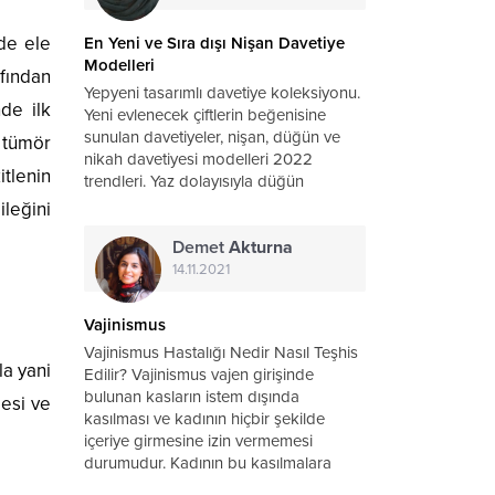
lde ele
En Yeni ve Sıra dışı Nişan Davetiye
Modelleri
afından
Yepyeni tasarımlı davetiye koleksiyonu.
nde ilk
Yeni evlenecek çiftlerin beğenisine
sunulan davetiyeler, nişan, düğün ve
n tümör
nikah davetiyesi modelleri 2022
tlenin
trendleri. Yaz dolayısıyla düğün
konseptinde, genellikle kır düğünleri
ileğini
tercih edilir. Açık alanlarda olan
Demet
Akturna
düğünler için davetiye seçenekleri çiçek
demetleriyle süslenmiş modeller öne
14.11.2021
çıkanlar...
Vajinismus
Vajinismus Hastalığı Nedir Nasıl Teşhis
la yani
Edilir? Vajinismus vajen girişinde
bulunan kasların istem dışında
mesi ve
kasılması ve kadının hiçbir şekilde
içeriye girmesine izin vermemesi
durumudur. Kadının bu kasılmalara
engel olamaması tamamen psikolojik