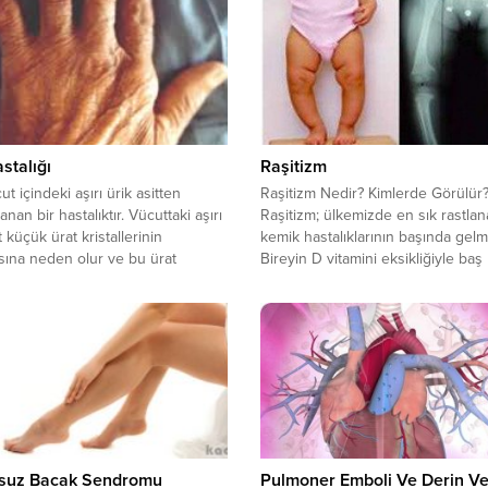
stalığı
Raşitizm
t içindeki aşırı ürik asitten
Raşitizm Nedir? Kimlerde Görülür
nan bir hastalıktır. Vücuttaki aşırı
Raşitizm; ülkemizde en sık rastla
t küçük ürat kristallerinin
kemik hastalıklarının başında gelm
ına neden olur ve bu ürat
Bireyin D vitamini eksikliğiyle baş
eri özellikle dokularda ve
gösteren Raşitizm’de kemikler yet
rde depolanır. Kristalleşmiş ütrat
kalsiyumu ve fosforu dâhilinde
rde biriktiği için eklemlerde
barındıramadığından ötürü cerey
a neden olmaktadır. Ve ne yazık ki
etmektedir. Kemiklerin gelişimind
ik ve ilerleyici bir hastalık olarak
fazla öneme sahip olan Raşitizm ha
lir....
daha çok küçük yaşlardaki bireyl
görüldüğü gibi ülkemizde tedavisi
mümkündür....
suz Bacak Sendromu
Pulmoner Emboli Ve Derin V