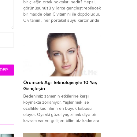
bir çileğin ortak noktaları nedir? Hepsi,
görünüşünüzü yıllarca gençleştirebilecek
bir madde olan C vitamini ile dopdoludur.
C vitamini, her portakal suyu kartonunda
ve sağlıklı ürünler satan dükkanda
kolayca bulabileceğimizi düşündüğümüz
için elimizin altında saydığımız bir
maddedir fakat kırı­şıklıkları...
Örümcek Ağı Teknolojisiyle 10 Yaş
Gençleşin
Bedenimiz zamanın etkilerine karşı
koymakta zorlanıyor. Yaşlanmak ise
özellikle kadınların en büyük kabusu
oluyor. Oysaki güzel yaş almak diye bir
kavram var ve gelişen bilim biz kadınlara
estetik konusunda da güzel imkanlar
sunuyor. Bunlardan en