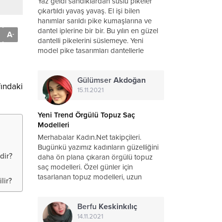
Yaz geldi sandıklardan süslü pikeler
çıkartıldı yavaş yavaş. El işi bilen
hanımlar sarıldı pike kumaşlarına ve
dantel iplerine bir bir. Bu yılın en güzel
A
-
dantelli pikelerini süslemeye. Yeni
model pike tasarımları dantellerle
bezenir bin bir emekle. Tek kişilik süslü
pikeler,...
Gülümser
Akdoğan
ındaki
15.11.2021
Yeni Trend Örgülü Topuz Saç
Modelleri
Merhabalar Kadın.Net takipçileri.
Bugünkü yazımız kadınların güzelliğini
dir?
daha ön plana çıkaran örgülü topuz
saç modelleri. Özel günler için
tasarlanan topuz modelleri, uzun
lir?
saçların örgülü topuz saç çeşitleri, kısa
saçlarda dağınık topuzlar, saç
Berfu
Keskinkılıç
aksesuarları ile en şık abiye saçlar, elde
edebilirsiniz....
14.11.2021