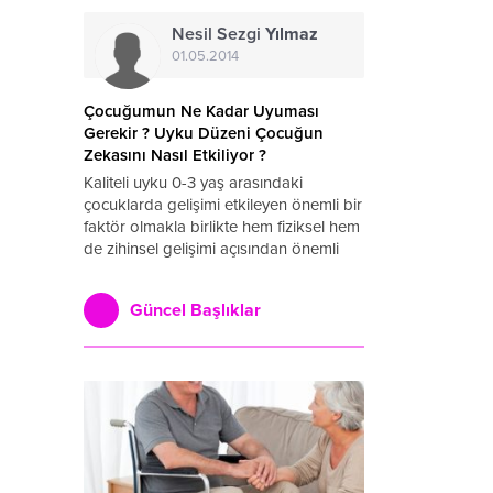
bir durumdur. Bu nedenle çiftin
Nesil Sezgi
Yılmaz
jinekolog yerine bir psikoloğa gitmesi...
01.05.2014
Çocuğumun Ne Kadar Uyuması
Gerekir ? Uyku Düzeni Çocuğun
Zekasını Nasıl Etkiliyor ?
Kaliteli uyku 0-3 yaş arasındaki
çocuklarda gelişimi etkileyen önemli bir
faktör olmakla birlikte hem fiziksel hem
de zihinsel gelişimi açısından önemli
avantajlar sağlamaktadır. Çocuklarda
fiziksel büyümeyi etkileyen hormon en
Güncel Başlıklar
çok uyku esnasında salgılanmaktadır.
Bu açıdan düzenli uyku uyuyan
çocukların gelişimi...