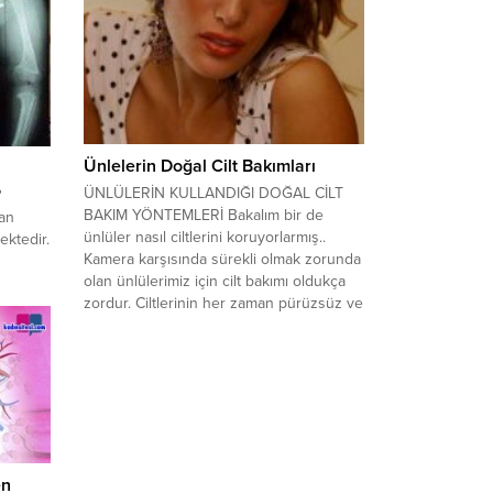
önemlisi Örümcek Ağı Teknolojisi. Yüz
bölgesi hassas bir deriye sahiptir ve dış
etkenlere daha fazla maruz...
Ünlelerin Doğal Cilt Bakımları
ÜNLÜLERİN KULLANDIĞI DOĞAL CİLT
?
BAKIM YÖNTEMLERİ Bakalım bir de
nan
ünlüler nasıl ciltlerini koruyorlarmış..
ektedir.
Kamera karşısında sürekli olmak zorunda
olan ünlülerimiz için cilt bakımı oldukça
erli
zordur. Ciltlerinin her zaman pürüzsüz ve
canlı olması gerekir.Kamera karşısında
an
sivilcelerle dolu olan bir cilt düşünün..
e çokça
KORKUNÇ! PINAR ALTUĞ Pınar Altuğ
stalığı
cildinin nemli olması için bol...
erde
 de
en