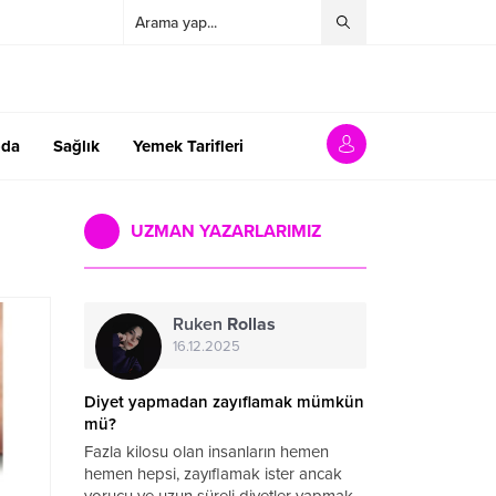
da
Sağlık
Yemek Tarifleri
UZMAN YAZARLARIMIZ
Ruken
Rollas
16.12.2025
Diyet yapmadan zayıflamak mümkün
mü?
Fazla kilosu olan insanların hemen
hemen hepsi, zayıflamak ister ancak
yorucu ve uzun süreli diyetler yapmak