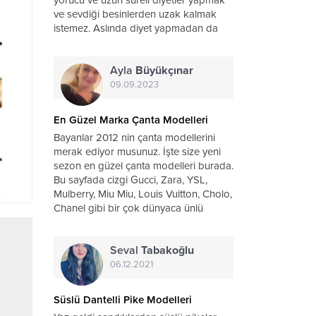
ve sevdiği besinlerden uzak kalmak
istemez. Aslında diyet yapmadan da
sağlıklı bir şekilde beslenerek
zayıflamak mümkün. Bunun için dikkat
Ayla
Büyükçınar
etmeniz gereken bir kaç küçük...
09.09.2023
En Güzel Marka Çanta Modelleri
Bayanlar 2012 nin çanta modellerini
merak ediyor musunuz. İşte size yeni
sezon en güzel çanta modelleri burada.
Bu sayfada cizgi Gucci, Zara, YSL,
Mulberry, Miu Miu, Louis Vuitton, Cholo,
Chanel gibi bir çok dünyaca ünlü
markaların çantaları bulunmaktadır. Bu
dünyaca...
Seval
Tabakoğlu
06.12.2021
Süslü Dantelli Pike Modelleri